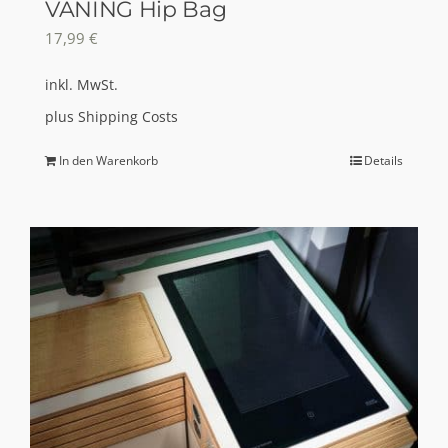
VANING Hip Bag
werden
17,99
€
inkl. MwSt.
plus
Shipping Costs
In den Warenkorb
Details