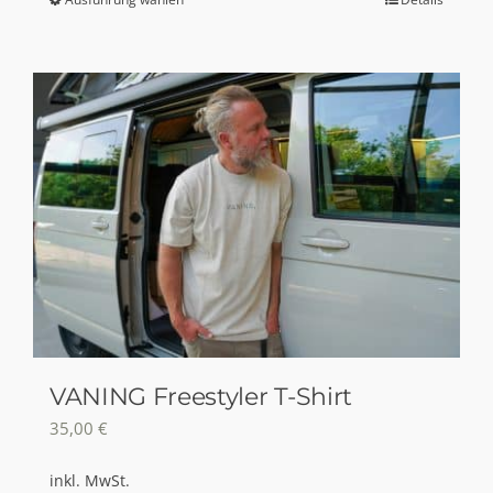
Dieses
Produkt
weist
mehrere
Varianten
auf.
Die
Optionen
können
auf
der
Produktseite
gewählt
VANING Freestyler T-Shirt
werden
35,00
€
inkl. MwSt.