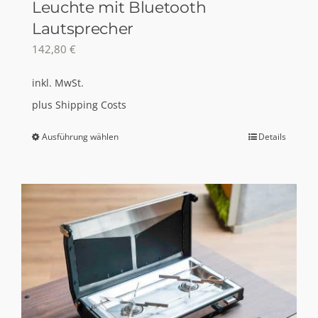
Leuchte mit Bluetooth
Lautsprecher
142,80
€
inkl. MwSt.
plus
Shipping Costs
Ausführung wählen
Details
Dieses
Produkt
weist
mehrere
Varianten
auf.
Die
Optionen
können
auf