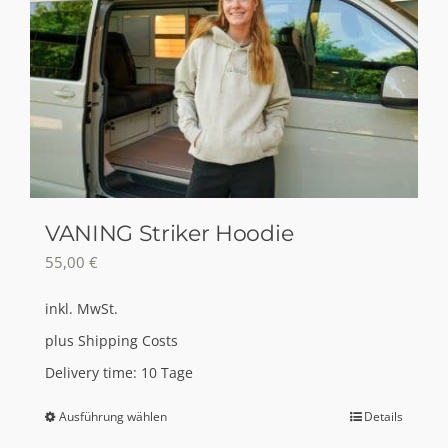
VANING Striker Hoodie
55,00
€
inkl. MwSt.
plus
Shipping Costs
Delivery time:
10 Tage
Ausführung wählen
Details
Dieses
Produkt