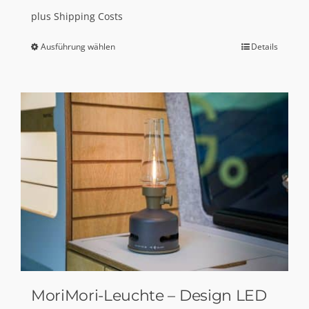
plus
Shipping Costs
Ausführung wählen
Details
Dieses
Produkt
weist
mehrere
Varianten
auf.
Die
Optionen
können
auf
der
Produktseite
gewählt
MoriMori-Leuchte – Design LED
werden