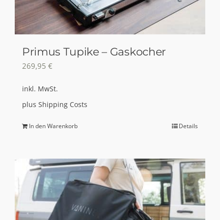
der
Produktseite
gewählt
Primus Tupike – Gaskocher
werden
269,95
€
inkl. MwSt.
plus
Shipping Costs
In den Warenkorb
Details