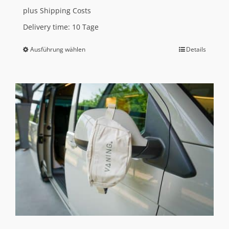
plus
Shipping Costs
Delivery time:
10 Tage
Ausführung wählen
Details
Dieses
Produkt
weist
mehrere
Varianten
auf.
Die
Optionen
können
auf
der
Produktseite
gewählt