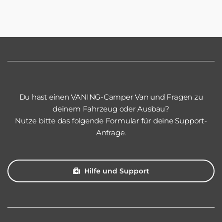
weist
mehrere
Varianten
auf.
Die
Optionen
können
Du hast einen VANING-Camper Van und Fragen zu
deinem Fahrzeug oder Ausbau?
auf
Nutze bitte das folgende Formular für deine Support-
der
Anfrage.
Produktseite
gewählt
werden
Hilfe und Support