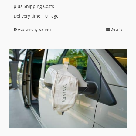
plus
Shipping Costs
Delivery time:
10 Tage
Ausführung wählen
Details
Dieses
Produkt
weist
mehrere
Varianten
auf.
Die
Optionen
können
auf
der
Produktseite
gewählt