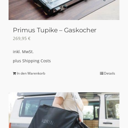
der
Produktseite
gewählt
Primus Tupike – Gaskocher
werden
269,95
€
inkl. MwSt.
plus
Shipping Costs
In den Warenkorb
Details