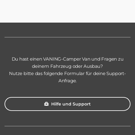
weist
mehrere
Varianten
auf.
Die
Optionen
können
Du hast einen VANING-Camper Van und Fragen zu
deinem Fahrzeug oder Ausbau?
auf
Nutze bitte das folgende Formular für deine Support-
der
Anfrage.
Produktseite
gewählt
werden
Hilfe und Support