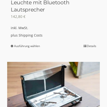
Leuchte mit Bluetooth
Lautsprecher
142,80
€
inkl. MwSt.
plus
Shipping Costs
Ausführung wählen
Details
Dieses
Produkt
weist
mehrere
Varianten
auf.
Die
Optionen
können
auf