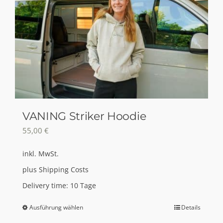
VANING Striker Hoodie
55,00
€
inkl. MwSt.
plus
Shipping Costs
Delivery time:
10 Tage
Ausführung wählen
Details
Dieses
Produkt