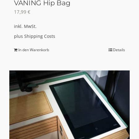
VANING Hip Bag
werden
17,99
€
inkl. MwSt.
plus
Shipping Costs
In den Warenkorb
Details