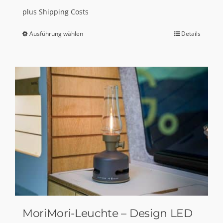
plus
Shipping Costs
Ausführung wählen
Details
Dieses
Produkt
weist
mehrere
Varianten
auf.
Die
Optionen
können
auf
der
Produktseite
gewählt
MoriMori-Leuchte – Design LED
werden