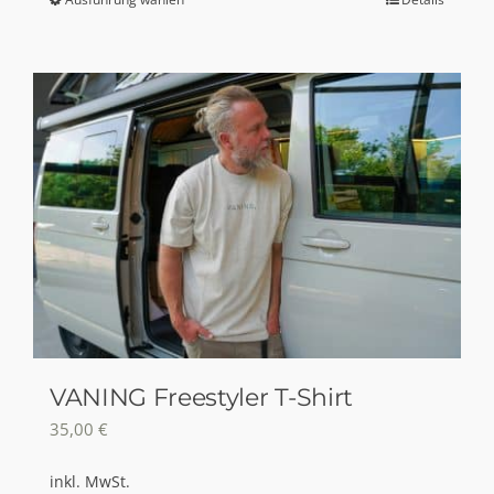
Dieses
Produkt
weist
mehrere
Varianten
auf.
Die
Optionen
können
auf
der
Produktseite
gewählt
VANING Freestyler T-Shirt
werden
35,00
€
inkl. MwSt.