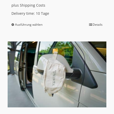
plus
Shipping Costs
Delivery time:
10 Tage
Ausführung wählen
Details
Dieses
Produkt
weist
mehrere
Varianten
auf.
Die
Optionen
können
auf
der
Produktseite
gewählt