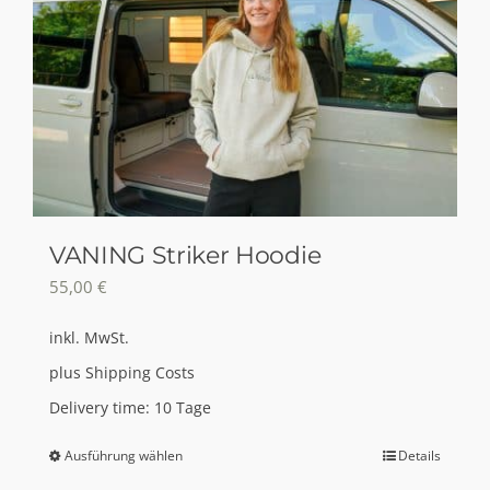
VANING Striker Hoodie
55,00
€
inkl. MwSt.
plus
Shipping Costs
Delivery time:
10 Tage
Ausführung wählen
Details
Dieses
Produkt