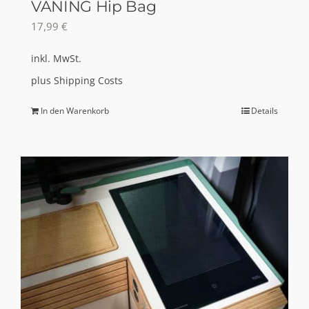
VANING Hip Bag
werden
17,99
€
inkl. MwSt.
plus
Shipping Costs
In den Warenkorb
Details