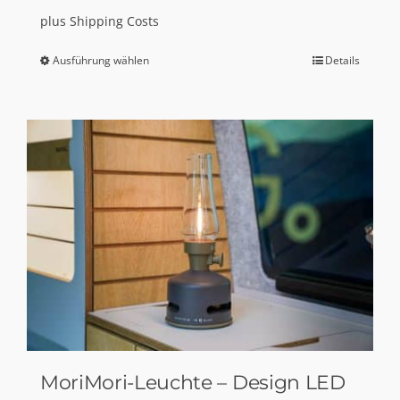
plus
Shipping Costs
Ausführung wählen
Details
Dieses
Produkt
weist
mehrere
Varianten
auf.
Die
Optionen
können
auf
der
Produktseite
gewählt
MoriMori-Leuchte – Design LED
werden