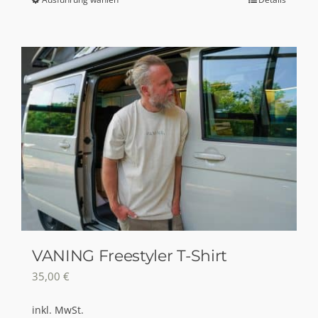
Dieses
Produkt
weist
mehrere
Varianten
auf.
Die
Optionen
können
auf
der
Produktseite
gewählt
VANING Freestyler T-Shirt
werden
35,00
€
inkl. MwSt.