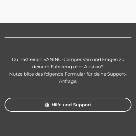
weist
mehrere
Varianten
auf.
Die
Optionen
können
Du hast einen VANING-Camper Van und Fragen zu
deinem Fahrzeug oder Ausbau?
auf
Nutze bitte das folgende Formular für deine Support-
der
Anfrage.
Produktseite
gewählt
werden
Hilfe und Support