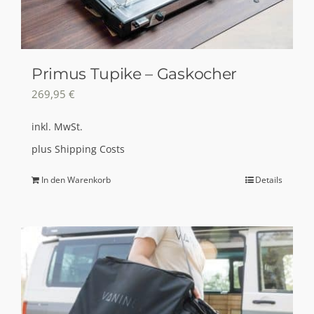
der
Produktseite
gewählt
Primus Tupike – Gaskocher
werden
269,95
€
inkl. MwSt.
plus
Shipping Costs
In den Warenkorb
Details