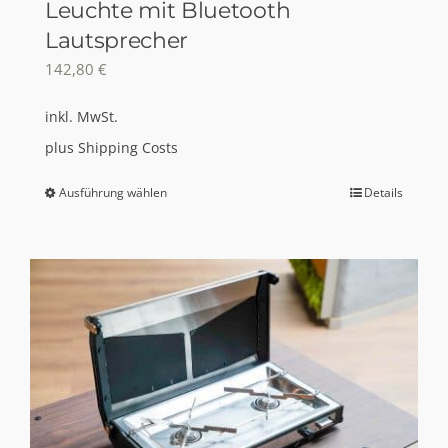
Leuchte mit Bluetooth
Lautsprecher
142,80
€
inkl. MwSt.
plus
Shipping Costs
Ausführung wählen
Details
Dieses
Produkt
weist
mehrere
Varianten
auf.
Die
Optionen
können
auf