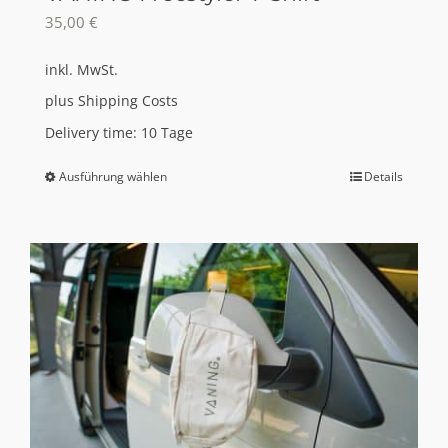
35,00
€
inkl. MwSt.
plus
Shipping Costs
Delivery time:
10 Tage
Ausführung wählen
Details
Dieses
Produkt
weist
mehrere
Varianten
auf.
Die
Optionen
können
auf