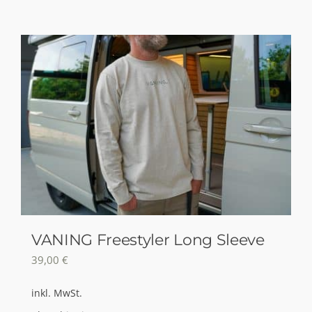
Produkt
weist
mehrere
Varianten
auf.
Die
Optionen
können
auf
der
Produktseite
gewählt
VANING Freestyler Long Sleeve
werden
39,00
€
inkl. MwSt.