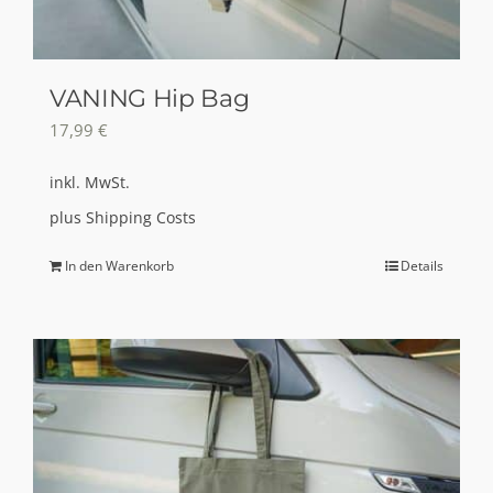
der
Produktseite
gewählt
VANING Hip Bag
werden
17,99
€
inkl. MwSt.
plus
Shipping Costs
In den Warenkorb
Details