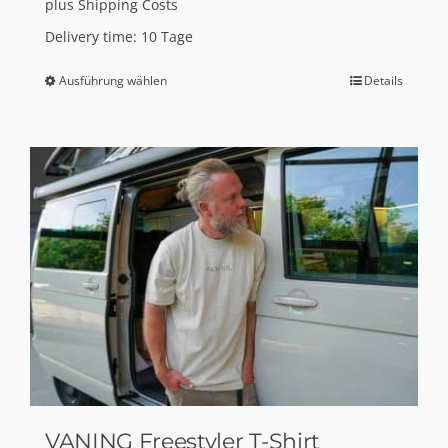
plus
Shipping Costs
Delivery time:
10 Tage
Ausführung wählen
Details
Dieses
Produkt
weist
mehrere
Varianten
auf.
Die
Optionen
können
auf
der
Produktseite
gewählt
VANING Freestyler T-Shirt
werden