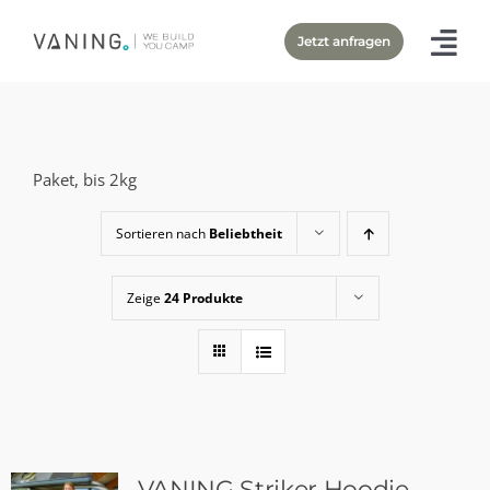
Zum
Jetzt anfragen
Inhalt
springen
Paket, bis 2kg
Sortieren nach
Beliebtheit
Zeige
24 Produkte
VANING Striker Hoodie