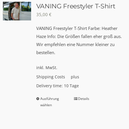
auf.
VANING Freestyler T-Shirt
Die
35,00
€
Optionen
VANING Freestyler T-Shirt Farbe: Heather
können
Haze Info: Die Größen fallen eher groß aus.
auf
Wir empfehlen eine Nummer kleiner zu
der
bestellen.
Produktseite
gewählt
inkl. MwSt.
werden
Shipping Costs
plus
Delivery time:
10 Tage
Ausführung
Details
Dieses
wählen
Produkt
weist
mehrere