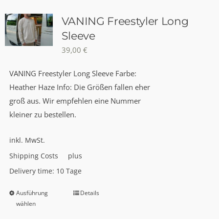
Varianten
auf.
VANING Freestyler Long
Die
Sleeve
Optionen
39,00
€
können
auf
VANING Freestyler Long Sleeve Farbe:
der
Heather Haze Info: Die Größen fallen eher
Produktseite
groß aus. Wir empfehlen eine Nummer
gewählt
kleiner zu bestellen.
werden
inkl. MwSt.
Shipping Costs
plus
Delivery time:
10 Tage
Ausführung
Details
Dieses
wählen
Produkt