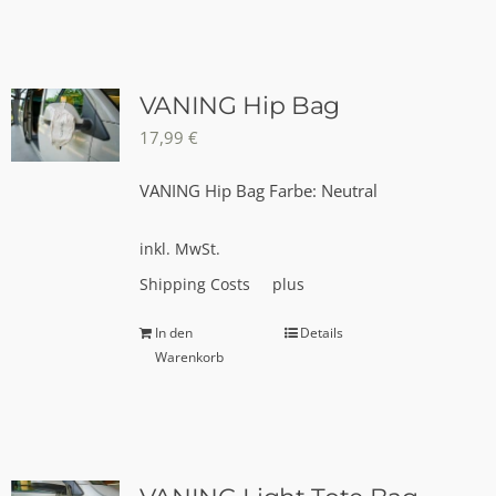
weist
mehrere
Varianten
auf.
VANING Hip Bag
Die
17,99
€
Optionen
VANING Hip Bag Farbe: Neutral
können
auf
inkl. MwSt.
der
Produktseite
Shipping Costs
plus
gewählt
In den
Details
werden
Warenkorb