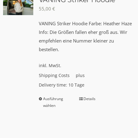
55,00
€
VANING Striker Hoodie Farbe: Heather Haze
Info: Die Größen fallen eher groß aus. Wir
empfehlen eine Nummer kleiner zu
bestellen.
inkl. MwSt.
Shipping Costs
plus
Delivery time:
10 Tage
Ausführung
Details
Dieses
wählen
Produkt
weist
mehrere
Varianten