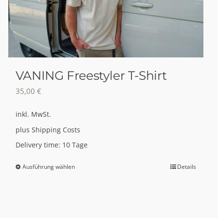
VANING Freestyler T-Shirt
35,00
€
inkl. MwSt.
plus
Shipping Costs
Delivery time:
10 Tage
Ausführung wählen
Details
Dieses
Produkt
weist
mehrere