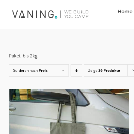
Zum
Home
Inhalt
springen
Paket, bis 2kg
Sortieren nach
Preis
Zeige
36 Produkte