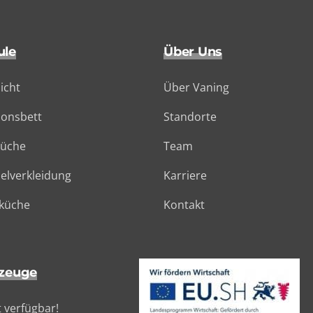
ule
Über Uns
icht
Über Vaning
ionsbett
Standorte
küche
Team
lverkleidung
Karriere
küche
Kontakt
zeuge
t verfügbar!