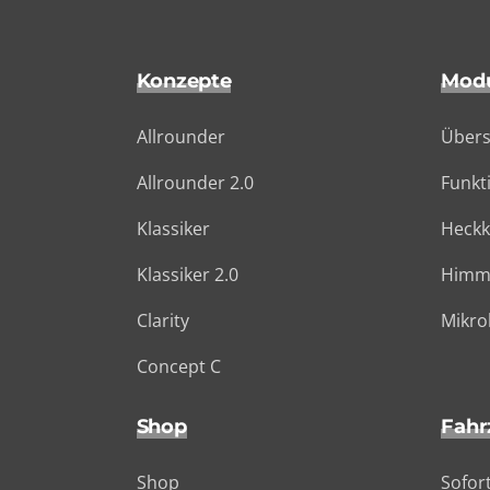
Konzepte
Mod
Allrounder
Übers
Allrounder 2.0
Funkt
Klassiker
Heck
Klassiker 2.0
Himme
Clarity
Mikro
Concept C
Shop
Fahr
Shop
Sofor