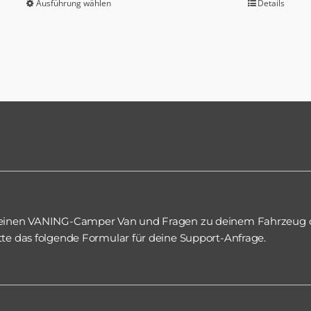
Ausführung wählen
Details
Dieses
Produkt
weist
mehrere
Varianten
auf.
Die
Optionen
können
auf
der
Produktseite
 einen VANING-Camper Van und Fragen zu deinem Fahrzeug 
tte das folgende Formular für deine Support-Anfrage.
gewählt
werden