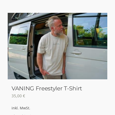
Produkt
weist
mehrere
Varianten
auf.
Die
Optionen
können
auf
der
Produktseite
gewählt
VANING Freestyler T-Shirt
werden
35,00
€
inkl. MwSt.