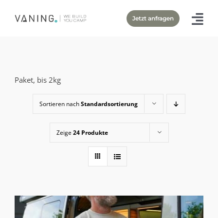
Zum
Jetzt anfragen
Inhalt
springen
Paket, bis 2kg
Sortieren nach
Standardsortierung
Zeige
24 Produkte