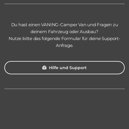
auf.
Die
Optionen
können
Du hast einen VANING-Camper Van und Fragen zu
deinem Fahrzeug oder Ausbau?
auf
Nutze bitte das folgende Formular für deine Support-
der
Anfrage.
Produktseite
gewählt
werden
Hilfe und Support