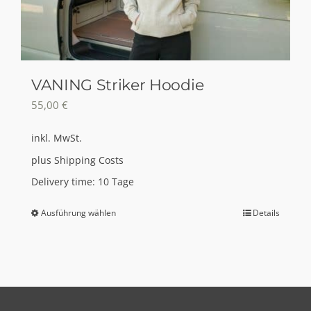
VANING Striker Hoodie
55,00
€
inkl. MwSt.
plus
Shipping Costs
Delivery time:
10 Tage
Ausführung wählen
Details
Dieses
Produkt
weist
mehrere
Varianten