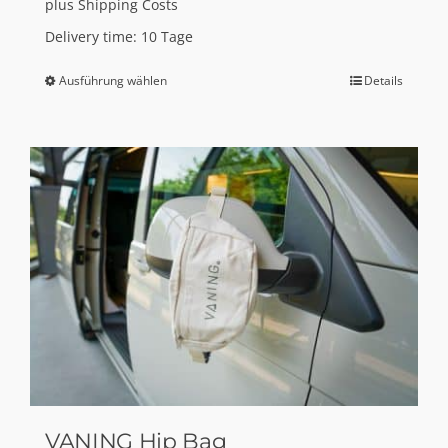
plus
Shipping Costs
Delivery time:
10 Tage
Ausführung wählen
Details
Dieses
Produkt
weist
mehrere
Varianten
auf.
Die
Optionen
können
auf
der
Produktseite
gewählt
VANING Hip Bag
werden